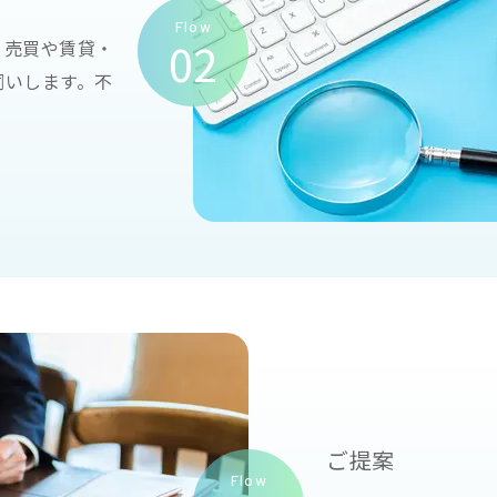
Flow
02
、売買や賃貸・
伺いします。不
ご提案
Flow